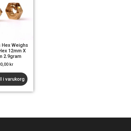
s Hex Weighs
Hex 12mm X
m 2.9gram
80,00
kr
ll i varukorg