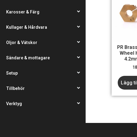
Karosser & Färg
Kullager & Hårdvara
Oljor & Vätskor
PR Bras
Wheel 
Sändare & mottagare
4.2m
1
Setup
Lägg ti
Tillbehör
Verktyg