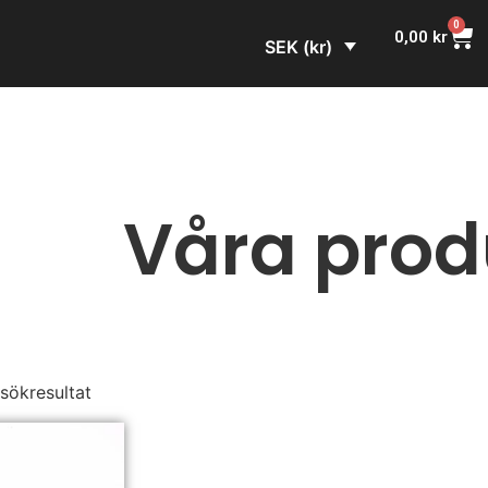
0
0,00
kr
SEK (kr)
Våra prod
 sökresultat