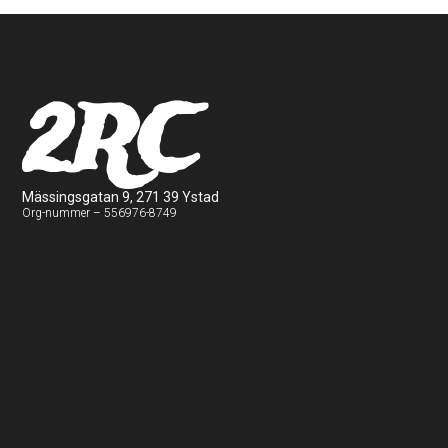
2RC
Mässingsgatan 9, 271 39 Ystad
Org-nummer – 556976-8749