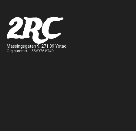
2RC
Mässingsgatan 9, 271 39 Ystad
Org-nummer – 556976-8749