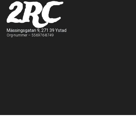
2RC
Mässingsgatan 9, 271 39 Ystad
Org-nummer – 556976-8749