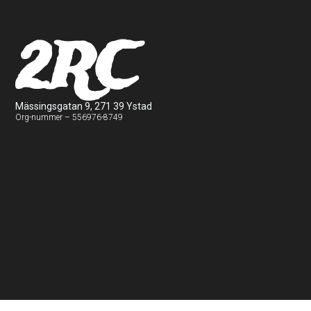
2RC
Mässingsgatan 9, 271 39 Ystad
Org-nummer – 556976-8749