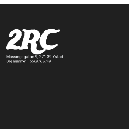
2RC
Mässingsgatan 9, 271 39 Ystad
Org-nummer – 556976-8749