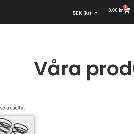
0
0,00
kr
SEK (kr)
Våra prod
 sökresultat