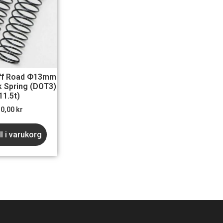
ff Road Φ13mm
 Spring (DOT3)
11.5t)
30,00
kr
ll i varukorg