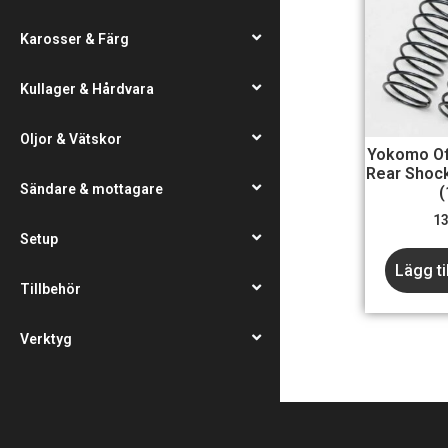
Karosser & Färg
Kullager & Hårdvara
Oljor & Vätskor
Yokomo O
Rear Shock
Sändare & mottagare
(
1
Setup
Lägg ti
Tillbehör
Verktyg