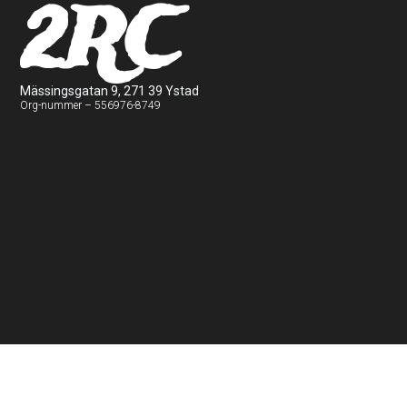
2RC
Mässingsgatan 9, 271 39 Ystad
Org-nummer – 556976-8749