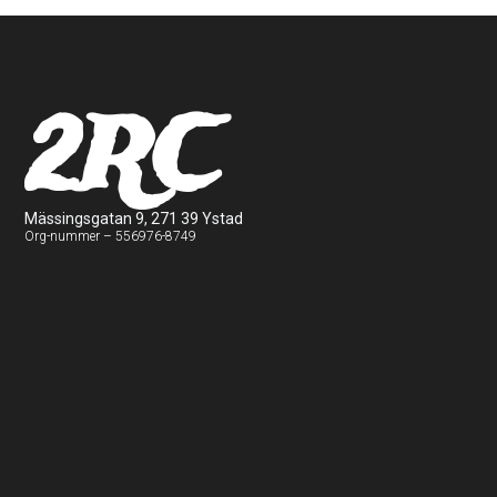
2RC
Mässingsgatan 9, 271 39 Ystad
Org-nummer – 556976-8749