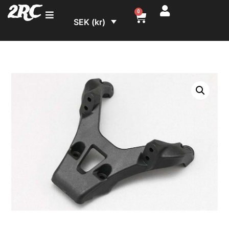
2RC
0
SEK (kr)