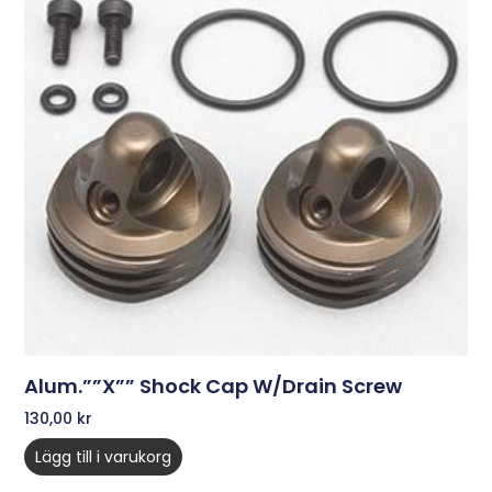
Alum.””X”” Shock Cap W/Drain Screw
130,00
kr
Lägg till i varukorg