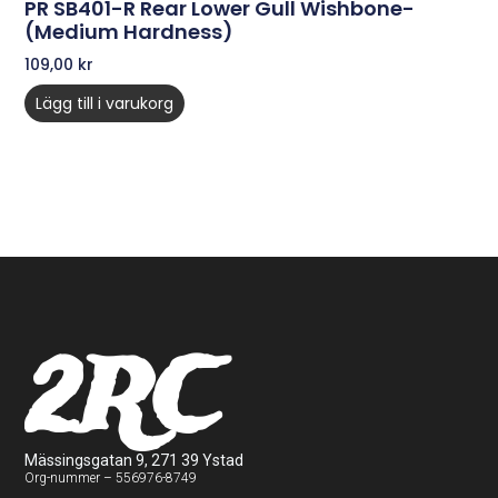
PR SB401-R Rear Lower Gull Wishbone-
(medium Hardness)
109,00
kr
Lägg till i varukorg
2RC
Mässingsgatan 9, 271 39 Ystad
Org-nummer – 556976-8749