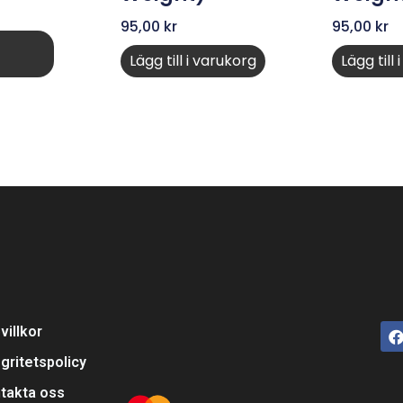
95,00
kr
95,00
kr
Lägg till i varukorg
Lägg till
villkor
egritetspolicy
takta oss