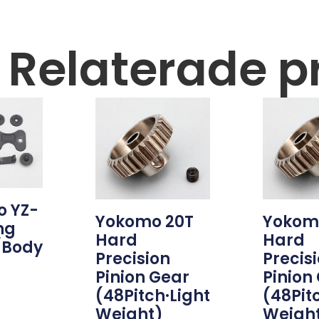
Relaterade p
 YZ-
Yokomo 20T
Yokom
ng
Hard
Hard
/Body
Precision
Precis
Pinion Gear
Pinion
(48Pitch·Light
(48Pit
Weight)
Weigh