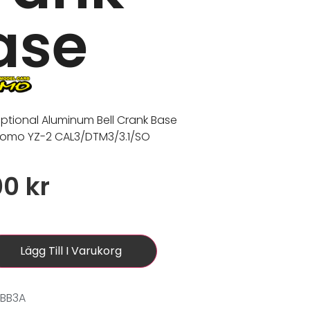
ase
 optional Aluminum Bell Crank Base
komo YZ-2 CAL3/DTM3/3.1/SO
00
kr
Lägg Till I Varukorg
1BB3A