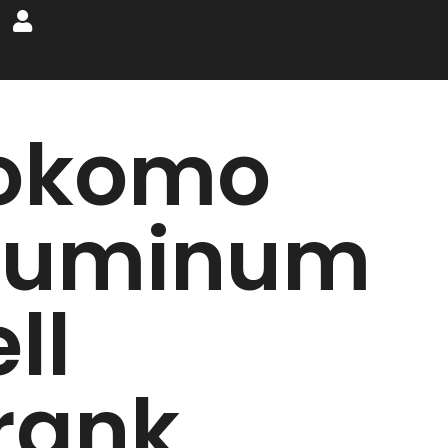
okomo
luminum
ll
rank