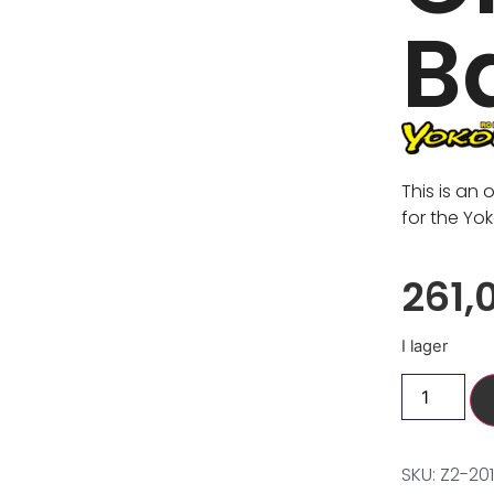
B
This is an
for the Yo
261,
I lager
SKU: Z2-20