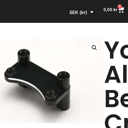
0
0,00
kr
SEK (kr)
Y
A
Be
C