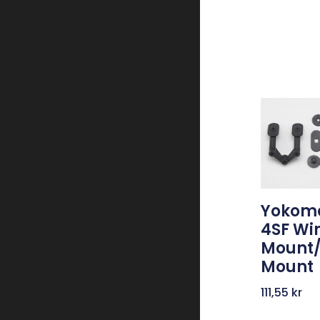
Yokomo
4SF Wi
Mount
Mount
111,55
kr