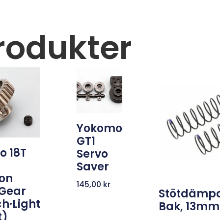
rodukter
Yokomo
GT1
o 18T
Servo
Saver
ion
145,00
kr
 Gear
Stötdämpa
ch·Light
Bak, 13mm
t)