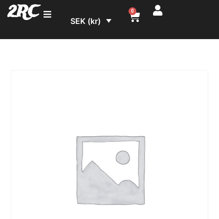
2RC
0
SEK (kr)