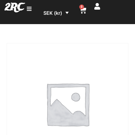
2RC
0
SEK (kr)