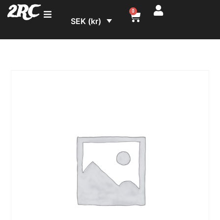
2RC
0
SEK (kr)