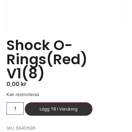
Shock O-
Rings(Red)
V1(8)
0,00
kr
Kan restnoteras
Lägg Till I Varukorg
SKU: 66401586