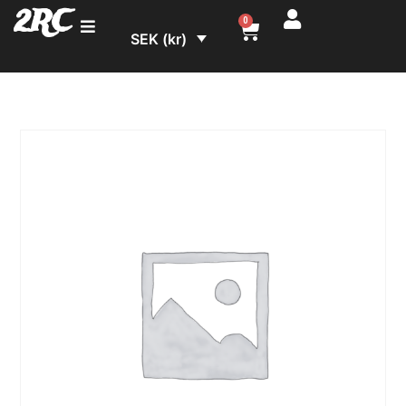
2RC
0
SEK (kr)