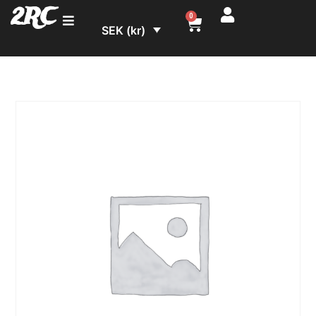
2RC
0
SEK (kr)