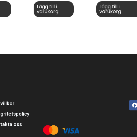
Lägg till i
Lägg till i
varukorg
varukorg
villkor
egritetspolicy
takta oss