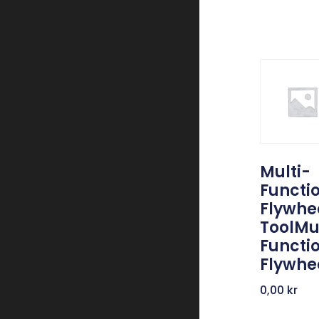
Multi-
Functi
Flywhe
ToolMu
Functi
Flywhe
0,00
kr