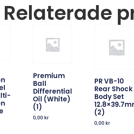
Relaterade p
Premium
on
PR VB-10
Ball
el
Rear Shock
Differential
lti-
Body Set
Oil (White)
on
12.8×39.7
(1)
e
(2)
0,00
kr
0,00
kr