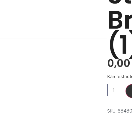
B
(1
0,0
Kan restnot
SKU: 6848