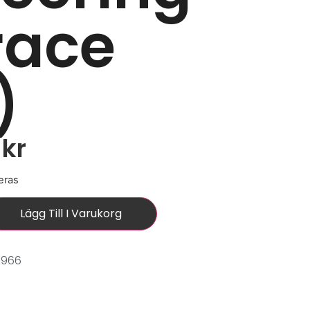
race
)
0
kr
eras
Lägg Till I Varukorg
0966