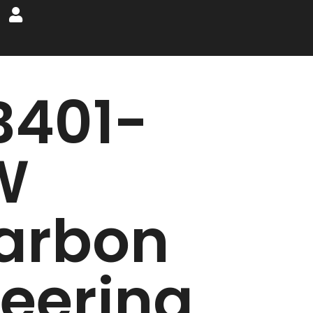
B401-
W
arbon
teering