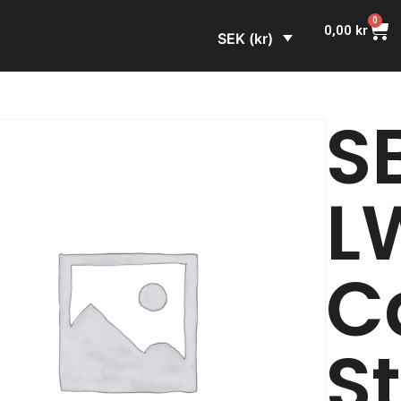
0
0,00
kr
SEK (kr)
S
L
C
S