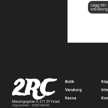
Lägg till i
varukorg
2RC
Butik
Köp
Varukorg
Int
Kassa
Kon
Mässingsgatan 9, 271 39 Ystad
Org-nummer – 556976-8749