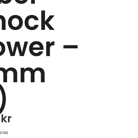
hock
ower –
mm
)
0
kr
eras