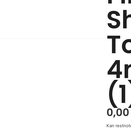
S
T
4
(1
0,0
Kan restnot