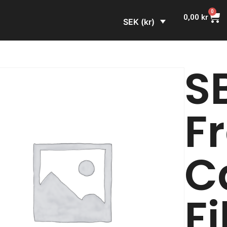
0
0,00
kr
SEK (kr)
S
F
C
F