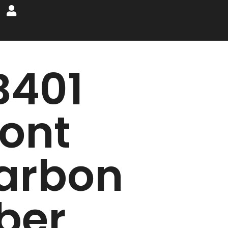
B401
ront
arbon
iber