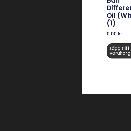
Ball
Differe
Oil (Wh
(1)
0,00
kr
Lägg till i
varukorg