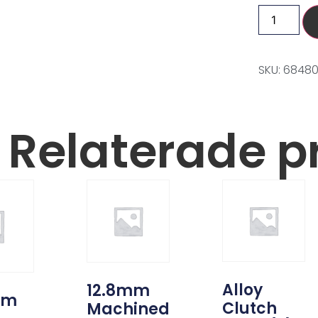
SKU: 6848
Relaterade p
Alloy
12.8mm
um
Clutch
Machined