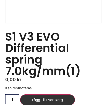
S1 V3 EVO
Differential
spring
7.0kg/mm(1)
0,00
kr
Kan restnoteras
Lägg Till I Varukorg