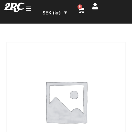
2RC
0
SEK (kr)