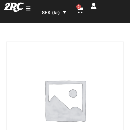
2RC
0
SEK (kr)