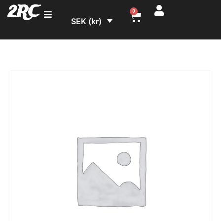
2RC
0
SEK (kr)