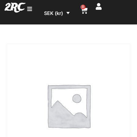
2RC
0
SEK (kr)