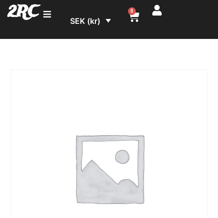
2RC
0
SEK (kr)