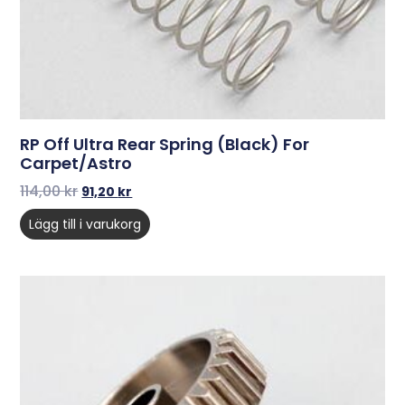
RP Off Ultra Rear Spring (Black) For
Carpet/Astro
114,00
kr
91,20
kr
Lägg till i varukorg