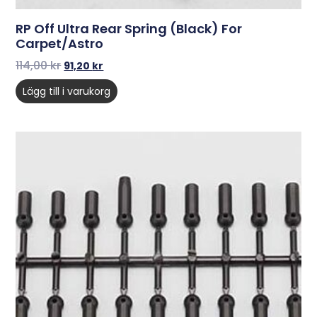
RP Off Ultra Rear Spring (Black) For
Carpet/Astro
114,00
kr
91,20
kr
Lägg till i varukorg