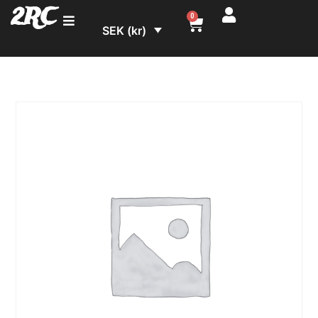
2RC
0
SEK (kr)