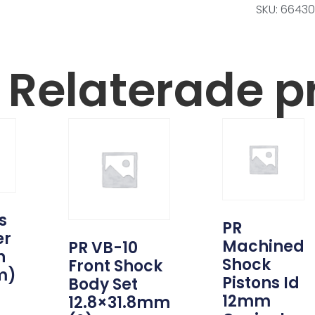
SKU: 6643
Relaterade p
s
PR
er
Machined
PR VB-10
h
Shock
Front Shock
m)
Pistons Id
Body Set
12mm
12.8×31.8mm