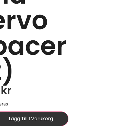
ervo
pacer
2)
0
kr
eras
Lägg Till I Varukorg