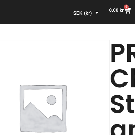
0
0,00
kr
SEK (kr)
P
C
St
a