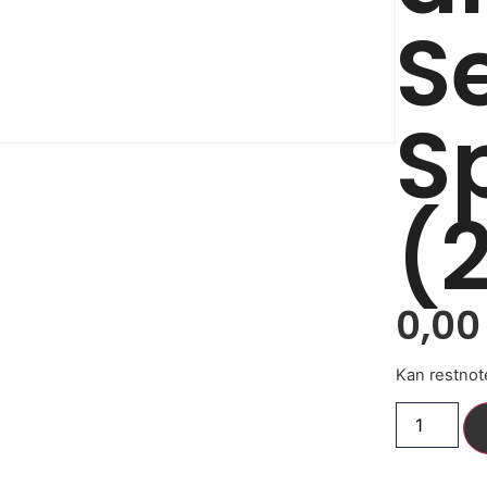
S
S
(
0,0
Kan restnot