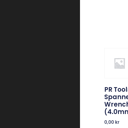
PR Tool
Spann
Wrenc
(4.0m
0,00
kr