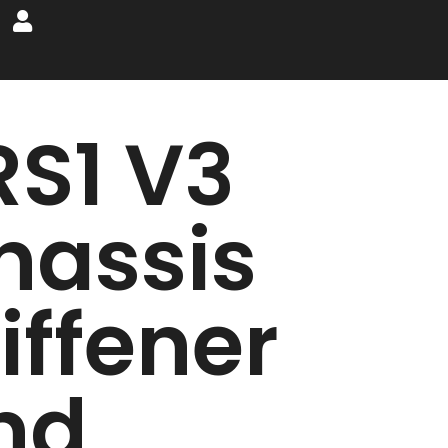
RS1 V3
hassis
iffener
nd