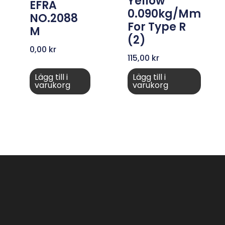
Yellow
EFRA
0.090kg/mm
NO.2088
For Type R
M
(2)
0,00
kr
115,00
kr
Lägg till i
Lägg till i
varukorg
varukorg