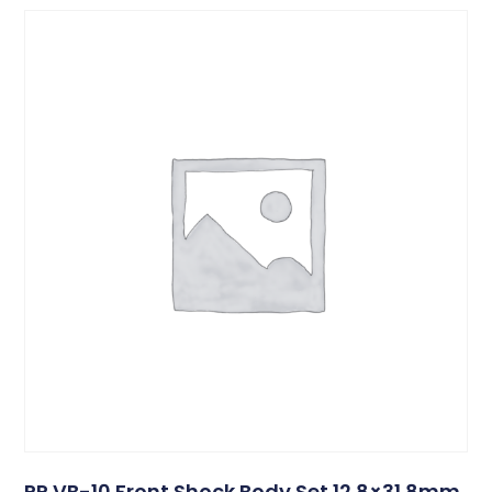
PR VB-10 Front Shock Body Set 12.8×31.8mm