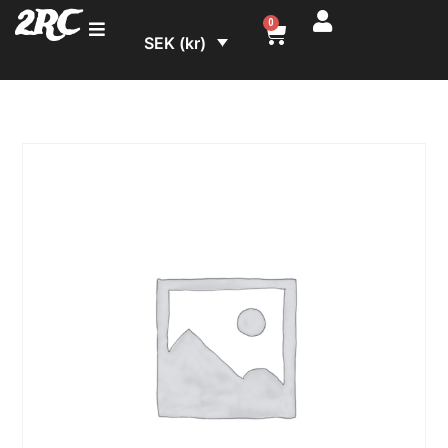
2RC
0
SEK (kr)