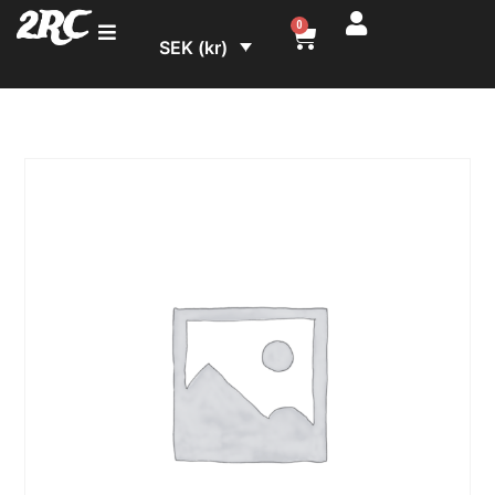
2RC
0
SEK (kr)