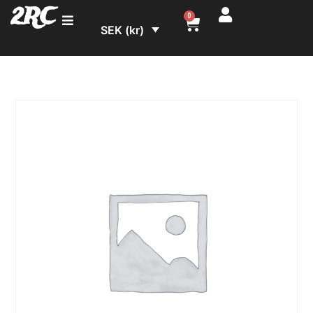
2RC
0
SEK (kr)