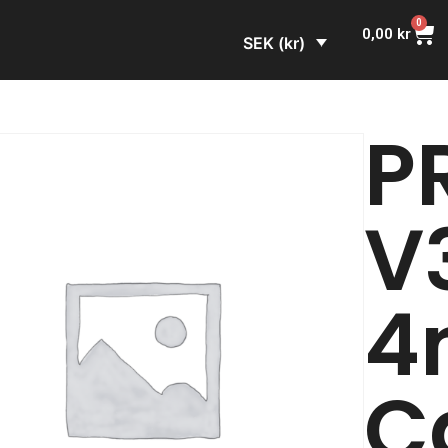
0
0,00
kr
SEK (kr)
PR
V
4
C