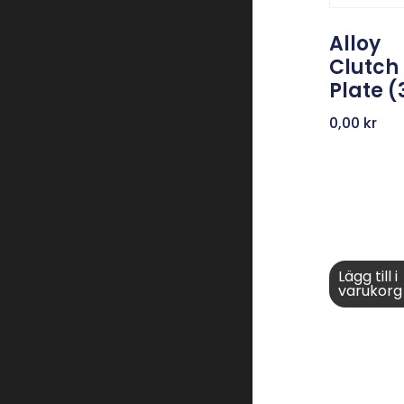
Alloy
Clutch
Plate (
0,00
kr
Lägg till i
varukorg