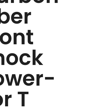
iber
ront
hock
ower-
r T