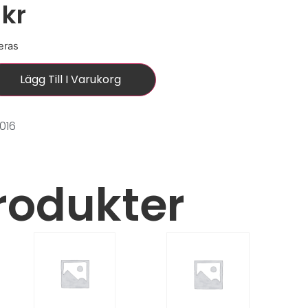
0
kr
eras
Lägg Till I Varukorg
016
rodukter