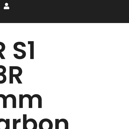
 S1
3R
mm
arbon