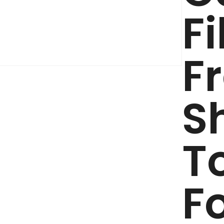
F
F
S
T
Fo