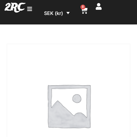
2RC
0
SEK (kr)