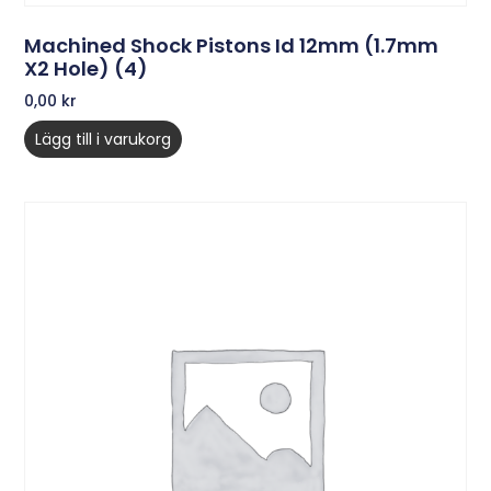
Machined Shock Pistons Id 12mm (1.7mm
X2 Hole) (4)
0,00
kr
Lägg till i varukorg