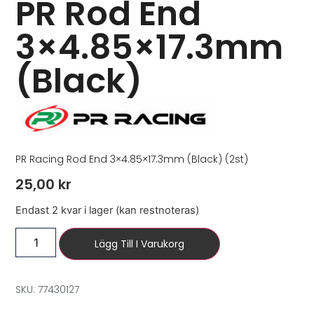
PR Rod End
3×4.85×17.3mm
(Black)
PR Racing Rod End 3×4.85×17.3mm (Black) (2st)
25,00
kr
Endast 2 kvar i lager (kan restnoteras)
Lägg Till I Varukorg
SKU: 77430127