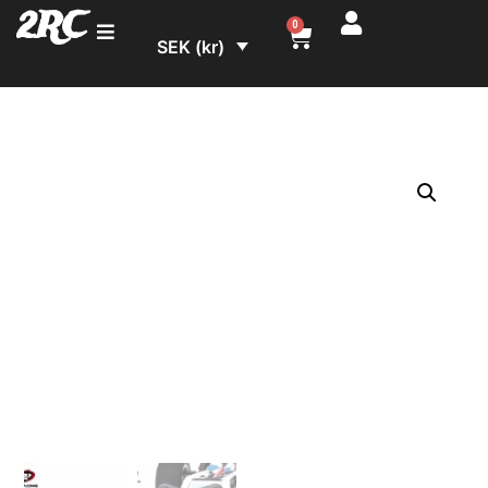
2RC
0
SEK (kr)