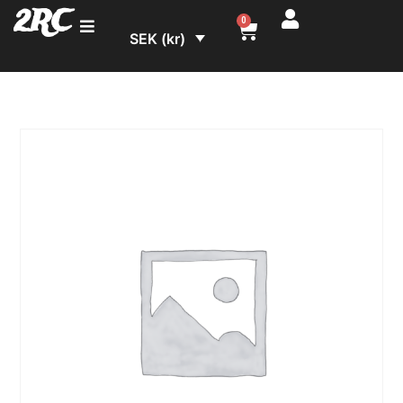
2RC
0
SEK (kr)