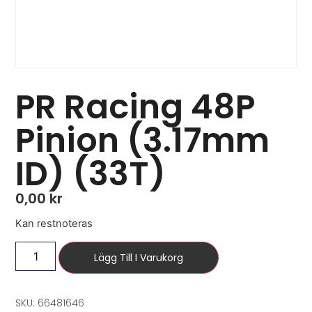
PR Racing 48P
Pinion (3.17mm
ID) (33T)
0,00
kr
Kan restnoteras
Lägg Till I Varukorg
SKU: 66481646