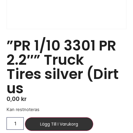
”PR 1/10 3301 PR
2.2″” Truck
Tires silver (Dirt
us
0,00
kr
Kan restnoteras
Lägg Till I Varukorg