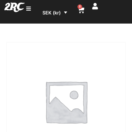
2RC
0
SEK (kr)