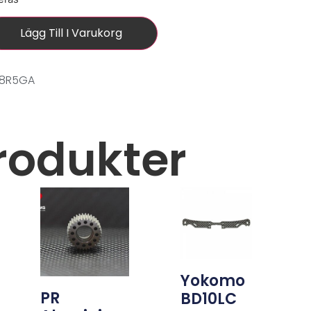
Lägg Till I Varukorg
08R5GA
rodukter
Yokomo
PR
BD10LC