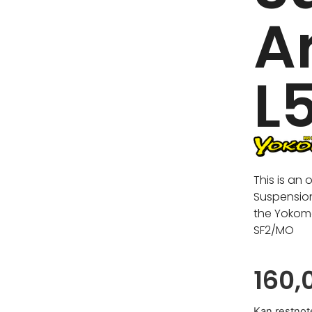
A
L
This is an 
Suspension
the Yokom
SF2/MO
160,
Kan restnot