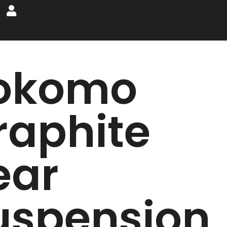
okomo
raphite
ear
uspension