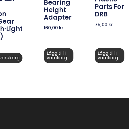
Bearing
Parts For
Height
on
DRB
Adapter
 Gear
75,00
kr
160,00
kr
h·Light
)
Lägg till i
Lägg till i
i varukorg
varukorg
varukorg