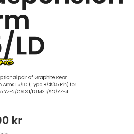
rm
5/LD
optional pair of Graphite Rear
 Arms L5/LD (Type B/Φ3.5 Pin) for
o YZ-2/CAL3.1/DTM3.1/SO/YZ-4
00
kr
eras