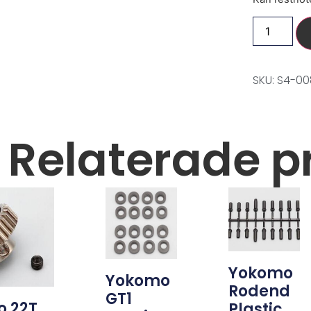
SKU: S4-0
Relaterade p
Yokomo
Yokomo
Rodend
GT1
 22T
Plastic