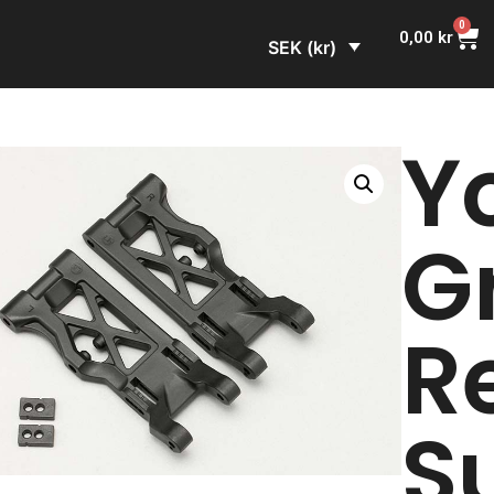
0
0,00
kr
SEK (kr)
Y
G
R
S