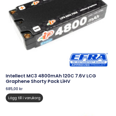
Intellect MC3 4800mAh 120C 7.6V LCG
Graphene Shorty Pack LiHV
685,00
kr
Lägg till i varukorg