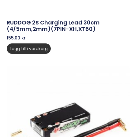
RUDDOG 2S Charging Lead 30cm
(4/5mm,2mm)(7PIN-XH,XT60)
155,00
kr
Lägg till i varukorg