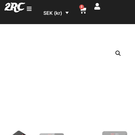
2RC
0
SEK (kr)