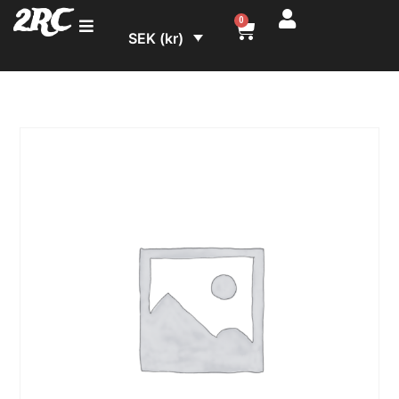
2RC
0
SEK (kr)