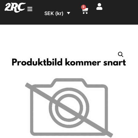
2RC
0
SEK (kr)