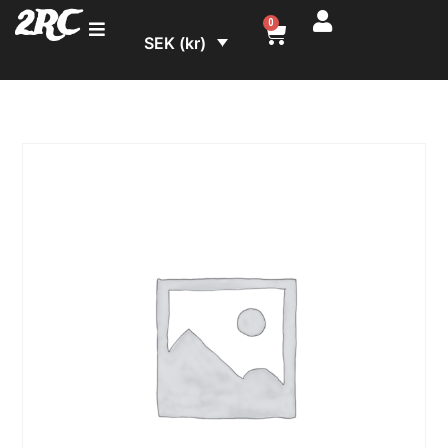
2RC
0
SEK (kr)