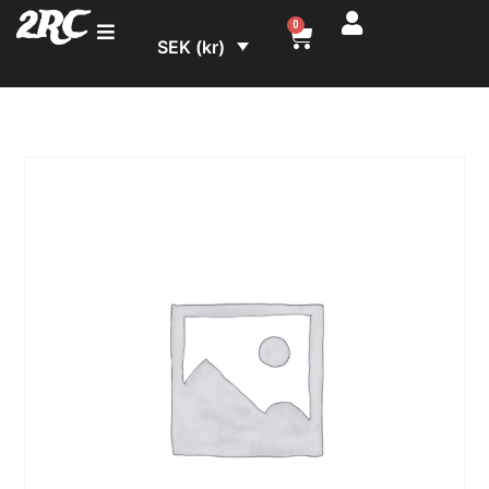
2RC
0
SEK (kr)