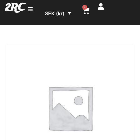
2RC
0
SEK (kr)