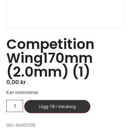
Competition
Wing170mm
(2.0mm) (1)
0,00
kr
Kan restnoteras
Lägg Till I Varukorg
SKU: 66402706