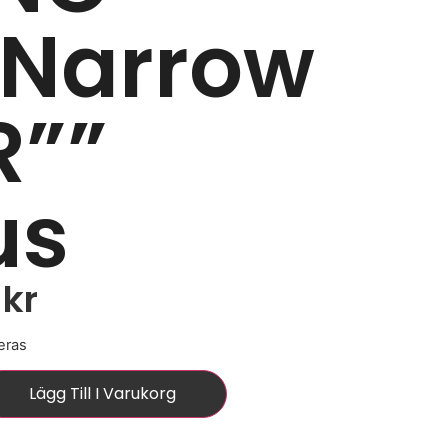
”Narrow
R””
us
0
kr
eras
Lägg Till I Varukorg