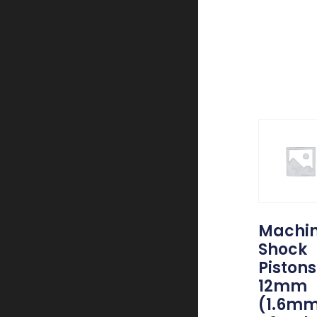
Machi
Shock
Pistons
12mm
(1.6m