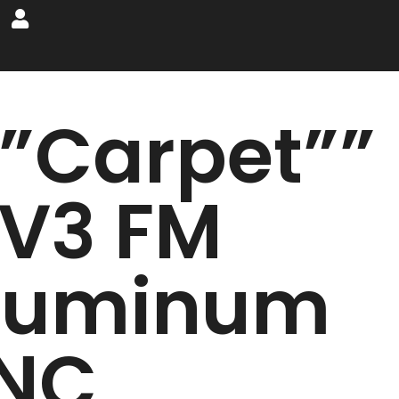
””Carpet””
1V3 FM
luminum
NC