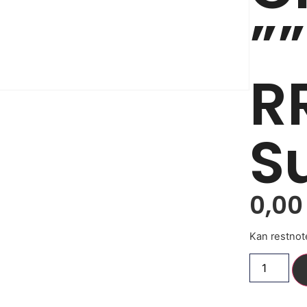
”
R
S
0,0
Kan restnot