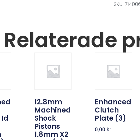
SKU: 71400
Relaterade p
ned
12.8mm
Enhanced
Machined
Clutch
 Id
Shock
Plate (3)
Pistons
0,00
kr
m
1.8mm X2