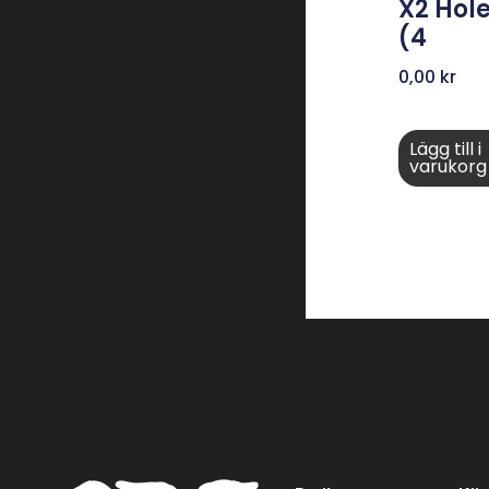
X2 Hol
(4
0,00
kr
Lägg till i
varukorg