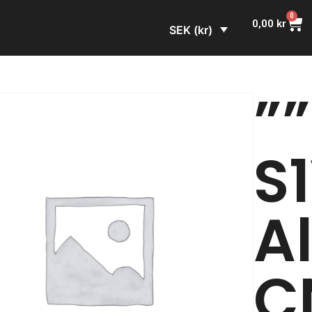
0
0,00
kr
SEK (kr)
”
S
A
C