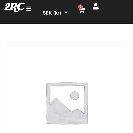
2RC
0
SEK (kr)