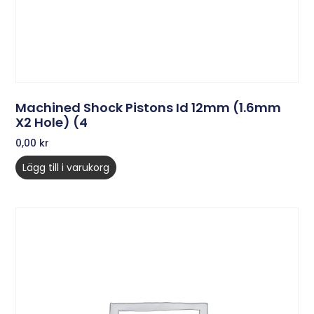
Machined Shock Pistons Id 12mm (1.6mm
X2 Hole) (4
0,00
kr
Lägg till i varukorg