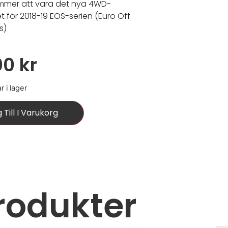
mmer att vara det nya 4WD-
t för 2018-19 EOS-serien (Euro Off
s)
00
kr
r i lager
 Till I Varukorg
6
rodukter