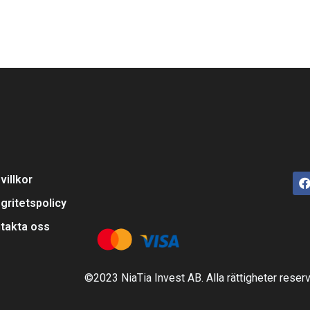
villkor
egritetspolicy
takta oss
©2023 NiaTia Invest AB. Alla rättigheter reser