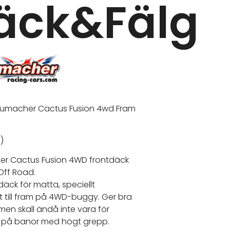
äck&Fälg
umacher Cactus Fusion 4wd Fram
l)
r Cactus Fusion 4WD frontdäck
 Off Road.
däck för matta, speciellt
t till fram på 4WD-buggy. Ger bra
men skall ändå inte vara för
t på banor med högt grepp.