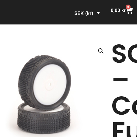
0
0,00
kr
SEK (kr)
S
–
C
F