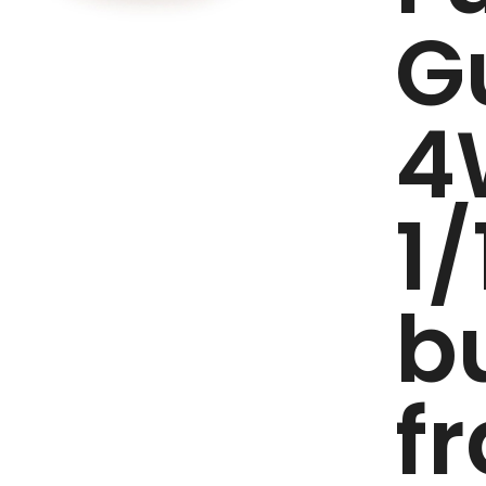
G
4
1/
b
f