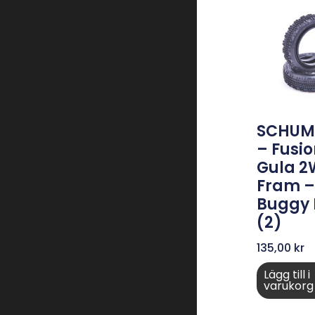
SCHUM
– Fusio
Gula 
Fram – 
Buggy
(2)
135,00
kr
Lägg till i
varukorg