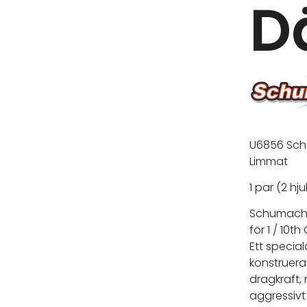
D
U6856 Sch
Limmat
1 par (2 hju
Schumache
för 1 / 10th
Ett special
konstruera
dragkraft, 
aggressiv