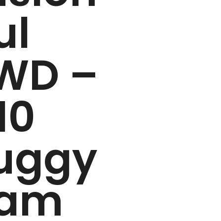
ul
WD –
10
uggy
ram