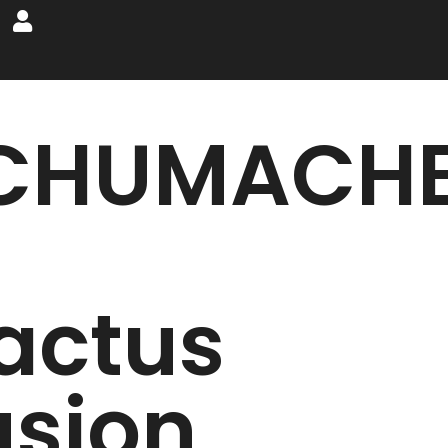
CHUMACH
actus
usion