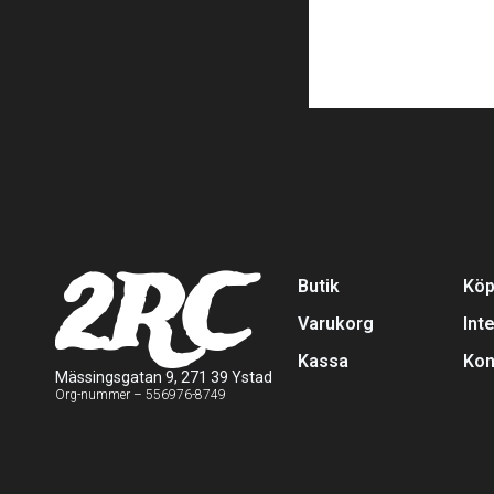
2RC
Butik
Köp
Varukorg
Int
Kassa
Kon
Mässingsgatan 9, 271 39 Ystad
Org-nummer – 556976-8749