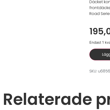
Däcket ko
frontdäcke
Road Serie
195,
Endast 1 kva
Lägg
SKU: u685
Relaterade p