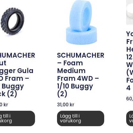
Y
F
H
HUMACHER
SCHUMACHER
1
ut
– Foam
W
gger Gula
Medium
(
D Fram –
Fram 4WD –
Fo
0 Buggy
1/10 Buggy
4
k (2)
(2)
60
00
kr
31,00
kr
till i
Lägg till i
Lä
ukorg
varukorg
v