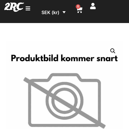
2RC
0
SEK (kr)