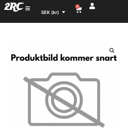
2RC
0
SEK (kr)