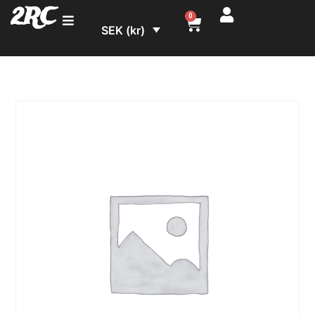
2RC
0
SEK (kr)