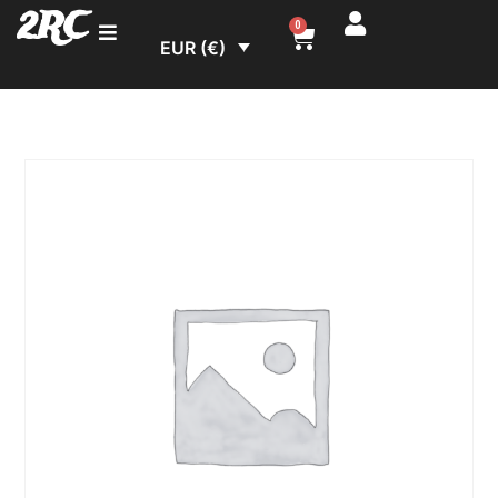
2RC
0
EUR (€)